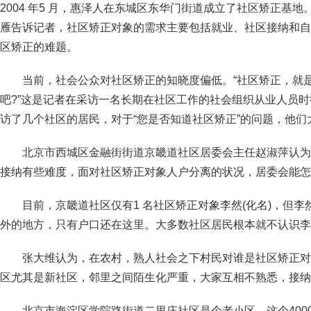
2004 年5 月，惠泽人在东城区东华门街道成立了社区矫正基
雁告诉记者，社区矫正对象的需求主要包括就业、社区接纳和自
区矫正的难题。
当前，社会公众对社区矫正的知晓度偏低。“社区矫正，就
吧?”这是记者在采访一名长期在社区工作的社会组织从业人员
访了几个社区的居民，对于“您是否知道社区矫正”的问题，他
北京市西城区金融街街道京畿道社区居委会主任赵淑萍认为
接纳有些难度，面对社区矫正对象人户分离的状况，居委会能怎
目前，京畿道社区仅有1 名社区矫正对象李然(化名)，但
外的地方，只有户口还在这里。大多数社区居民根本就不认识李
张大维认为，在农村，熟人社会之下村民对谁是社区矫正对
区尤其是新社区，邻里之间陌生化严重，大家互相不熟悉，接纳
北京市海淀区学院路街道二里庄社区是个老小区。这个400