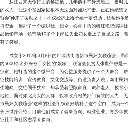
从江西来无锡打工的黎红艳，几年前不幸身患癌症，当时儿子
的收入，让这个贫困家庭根本无法面对如此打击。正在她绝望之
谊会”伸来了援助之手：不仅经济上给予她一定资助，还帮她争
持资金，创办了一个编织社。如今，心灵手巧的黎红艳把编织社
品畅销市场，还带动10多个下岗位失业妇女走上了自强之路。
有了笑容。
成立于2012年3月8日的广瑞路街道新市民妇女联谊会，
内5000余名外来务工女性的“娘家”。联谊会负责人张世萍曾是
业家。她打造的这个微平台，为公益服务提供了一个大舞台：帮
业技能培训、宣传教育、文化交流等。街道负责人说，新市民妇
生地疏，交往圈子狭窄，却承受着照顾家庭、赡养老人、教育小
地位。面对如此庞大的人群，仅靠政府相关部门有限的人力，无
市民妇女联谊会”这样的社会组织正好填补了这个空白，成为一
长张世萍介绍，目前他们成立了健康咨询、就业创业、青少年教
业社工和社区志愿者参与。