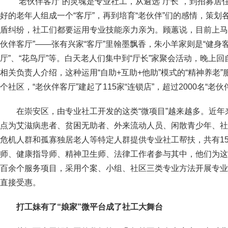
“老伙伴客厅”的灵魂是专业社工，从遴选“厅长”，到招募
好的老年人组成一个“客厅”，再到培育“老伙伴”们的感情，策
盾纠纷，社工们都要运用专业技能亲力亲为。顾蕙说，目前上马墩
伙伴客厅”——张有兴家“客厅”里翰墨飘香，朱小羊家则是“健身客
厅”、“花鸟厅”等。白天老人们集中到“厅长”家聚会活动，晚上
相关负责人介绍，这种运用“自助+互助+他助”模式的“精神养老”
个社区，“老伙伴客厅”建起了115家“连锁店”，超过2000名“老
在崇安区，由专业社工开发的这类“微项目”越来越多。近年
点为艾滋病患者、贫困无助者、外来流动人员、闲散青少年、社
危机人群和孤寡独居老人等特定人群提供专业社工帮扶，共有1
师、健康指导师、精神卫生师、法律工作者参与其中，他们为这
百余个服务项目，采用个案、小组、社区三类专业方法开展专业化
直接受惠。
打工妹有了“娘家”微平台成了社工大舞台