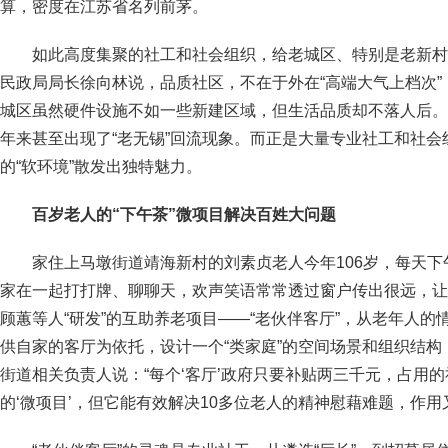
算，密度在江苏省名列前茅。
如此高度集聚的社工和社会组织，给老城区、特别是老新村
民政局局长徐向林说，品质社区，不在于外在“高端大气上档次
城区虽然硬件设施不如一些新建区域，但生活品质却不落人后。
年来甚至出现了“老无锡”回流现象。而正是大量专业社工和社
的“软环境”散发出独特魅力。
百岁老人的“下午茶”微项目解决百姓大问题
家住上马墩街道靖海新村的刘素贞老人今年106岁，每天下
家在一起打打牌、聊聊天，欢声笑语常常透过窗户传出很远，让
顾蕙等人“研发”的互助养老项目——“老伙伴客厅”，从老年人
供自家的客厅为依托，设计一个“类家庭”的空间场景和组织结
街道相关负责人说：“每个‘客厅’政府只要补贴两三千元，占用
的‘微项目’，但它能有效解决10多位老人的精神慰藉难题，作用