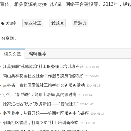
宣传、相关资源的对接与协调、网络平台建设等。2013年，经过
专业社工
老城区
新魅力
关键字
分享到：
编辑推荐
相关文章
江苏妇联“苏馨港湾”社工服务项目培训班召开
2014-01-15
蜀山奥林花园社区社会工作服务跻身“国家级”
2014-01-15
吉林省丰泰社区爱翼社工站举办义务服务活动
2014-01-14
小社工“新功课”：能帮上居民 真的很过瘾
2014-01-14
徐家汇社区“试水”政务新招——“智能社工”
2014-01-17
冬季养生，从肾开始——笋西社区服务中心讲座
2014-01-14
创新社区管理，打造“361”社工培训新模式
2014-01-20