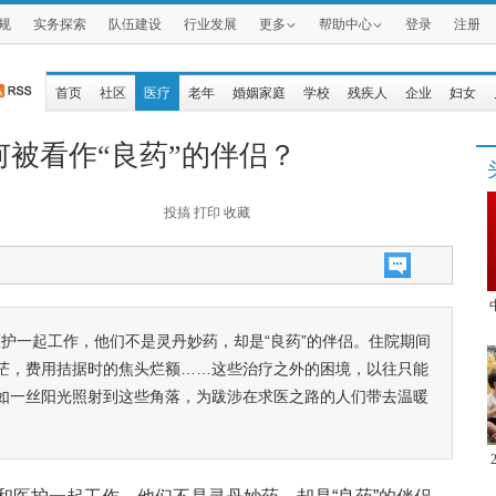
规
实务探索
队伍建设
行业发展
更多
帮助中心
登录
注册
首页
社区
医疗
老年
婚姻家庭
学校
残疾人
企业
妇女
被看作“良药”的伴侣？
投搞
打印
收藏
护一起工作，他们不是灵丹妙药，却是“良药”的伴侣。住院期间
茫，费用拮据时的焦头烂额……这些治疗之外的困境，以往只能
如一丝阳光照射到这些角落，为跋涉在求医之路的人们带去温暖