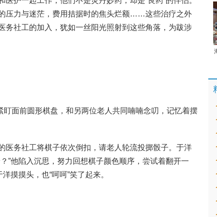
和医护一起工作，他们不是灵丹妙药，却是“良药”的伴侣。
的压力与迷茫，费用拮据时的焦头烂额……这些治疗之外
医务社工的加入，犹如一丝阳光照射到这些角落，为跋涉
洋紧盯面前圆形棋盘，和另两位老人共同喃喃念叨，记忆着摆
的医务社工将棋子依次倒扣，请老人轮流投掷骰子。于洋
着？”他陷入沉思，努力回想棋子颜色顺序，尝试着翻开一
于洋摸摸头，也“呵呵”笑了起来。