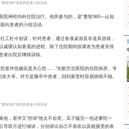
“耆智360”项目的患者小组活动
院神经内科住院治疗。他所参与的，是“耆智360—认知
，面向患者的小组活动。
医务社工杜今创设，针对患者，通过各项桌游及非道具游戏，
以减缓认知衰退的进程。除了住院期间按课表为患者安排
患者出院后继续训练。
者您老伴也确实是关心您……”在航空总医院的住院病房，专
”的张大爷。对方是脑卒中患者，回到家里时容易病情不稳。
“耆智360”项目的患者小组活动
束他，老伴又“控诉”他太不自觉，瓜子嗑完一包还要吃一
引导双方进行倾诉，分别讲出自己不喜欢以及能接受的表