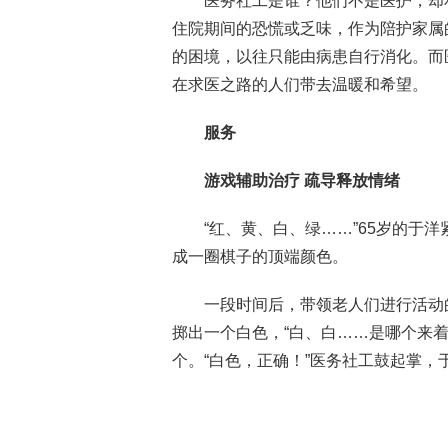
医务社工是谁？他们不是医护，却
住院期间的恐慌或乏味，作为陪护家属
的困境，以往只能由病患自行消化。而
在求医之路的人们带去温暖和希望。
服务
游戏辅助治疗 疏导释放情绪
“红、黄、白、绿……”65岁的于
成一圈棋子的顶端颜色。
一段时间后，带领老人们进行活动
掷出一个白色，“白、白……是哪个来
个。“白色，正确！”医务社工鼓起掌，