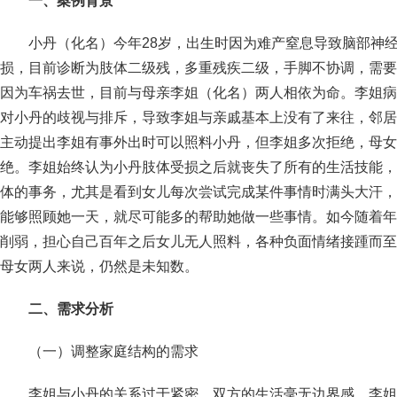
一、案例背景
小丹（化名）今年28岁，出生时因为难产窒息导致脑部神
损，目前诊断为肢体二级残，多重残疾二级，手脚不协调，需要
因为车祸去世，目前与母亲李姐（化名）两人相依为命。李姐病
对小丹的歧视与排斥，导致李姐与亲戚基本上没有了来往，邻居
主动提出李姐有事外出时可以照料小丹，但李姐多次拒绝，母女
绝。李姐始终认为小丹肢体受损之后就丧失了所有的生活技能，
体的事务，尤其是看到女儿每次尝试完成某件事情时满头大汗，
能够照顾她一天，就尽可能多的帮助她做一些事情。如今随着年
削弱，担心自己百年之后女儿无人照料，各种负面情绪接踵而至
母女两人来说，仍然是未知数。
二、需求分析
（一）调整家庭结构的需求
李姐与小丹的关系过于紧密，双方的生活毫无边界感，李姐