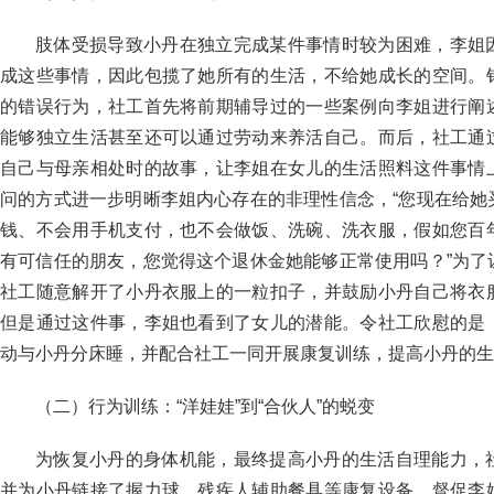
肢体受损导致小丹在独立完成某件事情时较为困难，李姐
成这些事情，因此包揽了她所有的生活，不给她成长的空间。
的错误行为，社工首先将前期辅导过的一些案例向李姐进行阐
能够独立生活甚至还可以通过劳动来养活自己。而后，社工通
自己与母亲相处时的故事，让李姐在女儿的生活照料这件事情
问的方式进一步明晰李姐内心存在的非理性信念，“您现在给她
钱、不会用手机支付，也不会做饭、洗碗、洗衣服，假如您百
有可信任的朋友，您觉得这个退休金她能够正常使用吗？”为了
社工随意解开了小丹衣服上的一粒扣子，并鼓励小丹自己将衣
但是通过这件事，李姐也看到了女儿的潜能。令社工欣慰的是
动与小丹分床睡，并配合社工一同开展康复训练，提高小丹的生
（二）行为训练：“洋娃娃”到“合伙人”的蜕变
为恢复小丹的身体机能，最终提高小丹的生活自理能力，
并为小丹链接了握力球、残疾人辅助餐具等康复设备，督促李