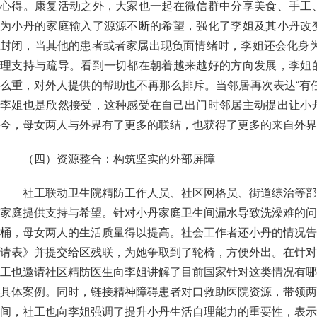
心得。康复活动之外，大家也一起在微信群中分享美食、手工
为小丹的家庭输入了源源不断的希望，强化了李姐及其小丹改
封闭，当其他的患者或者家属出现负面情绪时，李姐还会化身为“
理支持与疏导。看到一切都在朝着越来越好的方向发展，李姐
么重，对外人提供的帮助也不再那么排斥。当邻居再次表达“有
李姐也是欣然接受，这种感受在自己出门时邻居主动提出让小
今，母女两人与外界有了更多的联结，也获得了更多的来自外界
（四）资源整合：构筑坚实的外部屏障
社工联动卫生院精防工作人员、社区网格员、街道综治等部
家庭提供支持与希望。针对小丹家庭卫生间漏水导致洗澡难的问
桶，母女两人的生活质量得以提高。社会工作者还小丹的情况告
请表》并提交给区残联，为她争取到了轮椅，方便外出。在针对
工也邀请社区精防医生向李姐讲解了目前国家针对这类情况有哪
具体案例。同时，链接精神障碍患者对口救助医院资源，带领两
间，社工也向李姐强调了提升小丹生活自理能力的重要性，表示