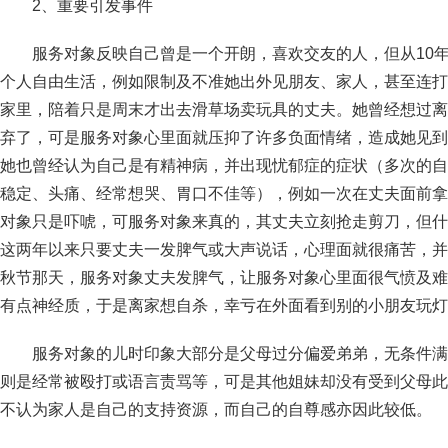
2、重要引发事件
服务对象反映自己曾是一个开朗，喜欢交友的人，但从10
个人自由生活，例如限制及不准她出外见朋友、家人，甚至连打
家里，陪着只是周末才出去滑草场卖玩具的丈夫。她曾经想过离
弃了，可是服务对象心里面就压抑了许多负面情绪，造成她见到
她也曾经认为自己是有精神病，并出现忧郁症的症状（多次的自
稳定、头痛、经常想哭、胃口不佳等），例如一次在丈夫面前拿
对象只是吓唬，可服务对象来真的，其丈夫立刻抢走剪刀，但什
这两年以来只要丈夫一发脾气或大声说话，心理面就很痛苦，并
秋节那天，服务对象丈夫发脾气，让服务对象心里面很气愤及难
有点神经质，于是离家想自杀，幸亏在外面看到别的小朋友玩灯
服务对象的儿时印象大部分是父母过分偏爱弟弟，无条件满
则是经常被殴打或语言责骂等，可是其他姐妹却没有受到父母此
不认为家人是自己的支持资源，而自己的自尊感亦因此较低。