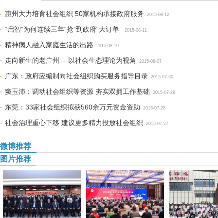
惠州大力培育社会组织 50家机构承接政府服务
2015-08-12
“启智”为何连续三年“抢”到政府“大订单”
2015-08-11
精神病人融入家庭生活的出路
2015-08-10
走向新生的老广州 —以社会生态理论为视角
2015-08-07
广东：政府应编制向社会组织购买服务指导目录
2015-07-30
窦玉沛：调动社会组织等资源 夯实双拥工作基础
2015-07-29
东莞：33家社会组织拟获560余万元资金资助
2015-07-28
社会治理重心下移 建议更多精力投放社会组织
2015-07-27
微博推荐
图片推荐