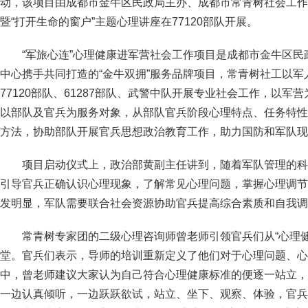
动，该项目由成都市金牛区民政局主办、成都市常青树社会工作
暨“打开生命的窗户”主题心理讲座在77120部队开展。
“军旅心连”心理健康进军营社会工作项目是成都市金牛区
中心携手共同打造的“金牛双拥”服务品牌项目，常青树社工以
77120部队、61287部队、武警中队开展专业社会工作，以
以部队及官兵为服务对象，从部队官兵阶段心理特点、任务特性
方法，协助部队开展官兵思想政治教育工作，助力国防和军队现
项目启动仪式上，政治部黄副主任讲到，随着军队管理的科
引导官兵正确认识心理现象，了解常见心理问题，掌握心理调节
发明显，军队需要联合社会资源协助官兵提高综合素质和自我调
常青树专家团的二级心理咨询师曾老师引领官兵们从“心理
堂。官兵们表示，导师的培训重新定义了他们对于心理问题、心
中，曾老师建议大家认为自己符合心理健康标准的便逐一站立，
一边认真倾听，一边跃跃欲试，站立、坐下、观察、体验，官兵