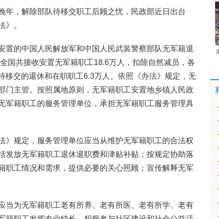
晚年，解除部队待移交职工后顾之忧，民政部近日出台
法》。
安置的中国人民解放军和中国人民武装警察部队无军籍退
，全国共接收安置无军籍职工18.6万人，扣除自然减员，各
有待移交的退休和在职职工6.3万人。依照《办法》规定，无
部门主管。按照属地原则，无军籍职工安置地乡镇人民政
无军籍职工的服务管理单位，承担无军籍职工服务管理具
法》规定，服务管理单位应当从维护无军籍职工的合法权
括发放无军籍职工退休退职费和津贴补贴；按规定协助落
籍职工情况和需求，提供必要的关心照顾；宣传解释无军
应当为无军籍职工老有所养、老有所医、老有所学、老有
军籍职工发挥专业特长，积极参与社区建设和社会公益活