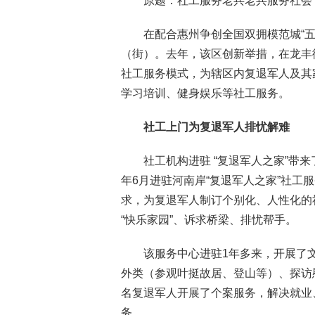
原题：社工服务老兵老兵服务
在配合惠州争创全国双拥模范城“五
（街）。去年，该区创新举措，在龙丰
社工服务模式，为辖区内复退军人及其
学习培训、健身娱乐等社工服务。
社工上门为复退军人排忧解难
社工机构进驻 “复退军人之家”带
年6月进驻河南岸“复退军人之家”社
求，为复退军人制订个别化、人性化的
“快乐家园”、诉求桥梁、排忧帮手。
该服务中心进驻1年多来，开展了
外类（参观叶挺故居、登山等）、探访慰
名复退军人开展了个案服务，解决就业
务……