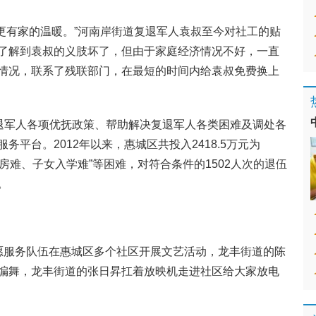
’更有家的温暖。”河南岸街道复退军人袁叔至今对社工的贴
了解到袁叔的义肢坏了，但由于家庭经济情况不好，一直
情况，联系了残联部门，在最短的时间内给袁叔免费换上
复退军人各项优抚政策、帮助解决复退军人各类困难及调处各
平台。2012年以来，惠城区共投入2418.5万元为
住房难、子女入学难”等困难，对符合条件的1502人次的退伍
。
愿服务队伍在惠城区多个社区开展文艺活动，龙丰街道的陈
编舞，龙丰街道的张日昇扛着放映机走进社区给大家放电