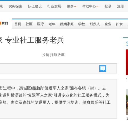
规
实务探索
队伍建设
行业发展
更多
帮助中心
登录
注册
首页
社区
医疗
老年
婚姻家庭
学校
残疾人
企业
妇女
 专业社工服务老兵
投搞
打印
收藏
冠”过程中，惠城区组建的“复退军人之家”遍布各镇（街）。去
街道和横沥镇的“复退军人之家”引进专业化的社工服务模式，为
高龄、患病及参战的复退军人，提供学习培训、健身娱乐等社工