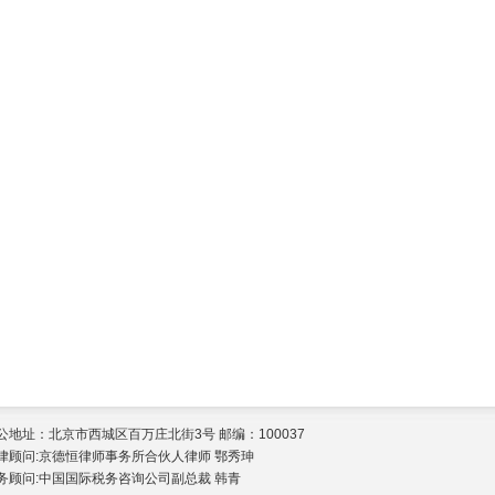
公地址：北京市西城区百万庄北街3号 邮编：100037
律顾问:京德恒律师事务所合伙人律师 鄂秀珅
务顾问:中国国际税务咨询公司副总裁 韩青