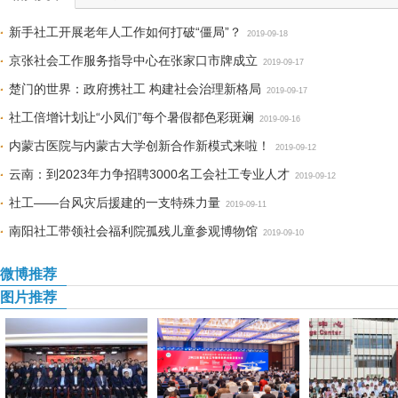
新手社工开展老年人工作如何打破“僵局”？
2019-09-18
京张社会工作服务指导中心在张家口市牌成立
2019-09-17
楚门的世界：政府携社工 构建社会治理新格局
2019-09-17
社工倍增计划让“小凤们”每个暑假都色彩斑斓
2019-09-16
内蒙古医院与内蒙古大学创新合作新模式来啦！
2019-09-12
云南：到2023年力争招聘3000名工会社工专业人才
2019-09-12
社工——台风灾后援建的一支特殊力量
2019-09-11
南阳社工带领社会福利院孤残儿童参观博物馆
2019-09-10
微博推荐
图片推荐