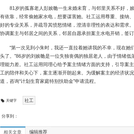
81岁的孤寡老人彭娭毑一生未婚未育，与邻里关系不好，
有依靠，经常偷她家水电，想要谋害她。社工运用尊重、接纳、
好的专业关系，并疏导其愤怒情绪，澄清非理性的表达和需求。
协调案主与邻居之间的关系，邻居自愿承担案主水电开销，签订
“第一次见到小朱时，我还一直拉着她讲我的不幸，现在她
头了。”86岁的刘娭毑是一位失独丧偶的独居老人，由于情绪低
理能力差。社工运用同理心给予案主情绪方面的支持，引导案主
工的陪伴和关心下，案主逐渐开朗起来。为缓解案主的经济状况
道，咨询“计划生育家庭特别扶助金”申请流程。
社工
关键字
分享到：
编辑推荐
相关文章