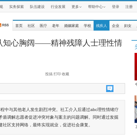
规
实务探索
队伍建设
行业发展
更多
帮助中心
登录
注册
首页
社区
医疗
老年
婚姻家庭
学校
残疾人
企业
妇女
认知心胸阔——精神残障人士理性情
投搞
打印
收藏
程中与其他老人发生剧烈冲突。社工介入后通过abc理性情绪疗
矛盾调解志愿者促进冲突对象与案主的问题调解。同时通过发掘
建社区支持网络，最终实现就业，促进社会康复。