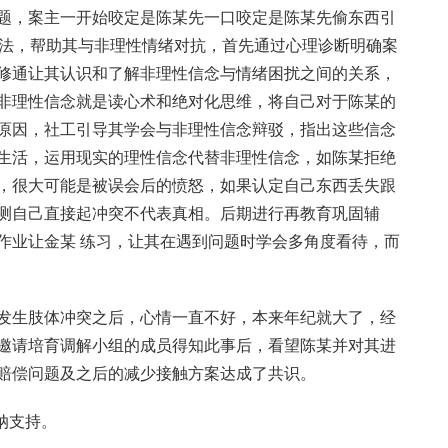
题，案主一开始咬定是陈某先一口咬定是陈某先偷东西引
方法，帮助其与非理性情绪对抗，首先通过心理诊断明确案
修通让其认识和了解非理性信念与情绪困扰之间的关系，
非理性信念就是读心术和绝对化思维，将自己对于陈某的
原因，社工引导其学会与非理性信念辩驳，指出这些信念
生活，运用现实的理性信念代替非理性信念，如陈某拒绝
，很大可能是被误会后的愤怒，如果认定自己东西丢失跟
测自己直接起冲突不代表真相。后期进行再教育巩固辅
作业让金某 练习，让其在遇到问题时学会多角度看待，而
发生肢体冲突之后，心情一直不好，本来年纪就大了，经
邀请培育调解小组的成员得知此事后，看望陈某并对其进
赔偿问题及之后的减少接触方案达成了共识。
纳支持。