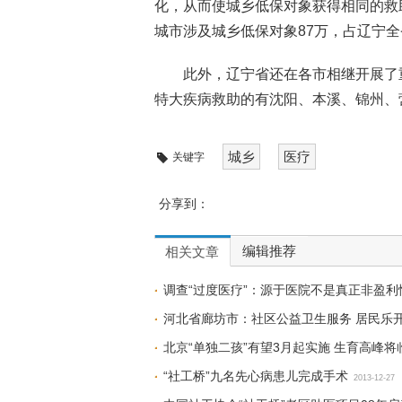
化，从而使城乡低保对象获得相同的救
城市涉及城乡低保对象87万，占辽宁全
此外，辽宁省还在各市相继开展了
特大疾病救助的有沈阳、本溪、锦州、
城乡
医疗
关键字
分享到：
编辑推荐
相关文章
调查“过度医疗”：源于医院不是真正非盈利
河北省廊坊市：社区公益卫生服务 居民乐
北京“单独二孩”有望3月起实施 生育高峰将
“社工桥”九名先心病患儿完成手术
2013-12-27