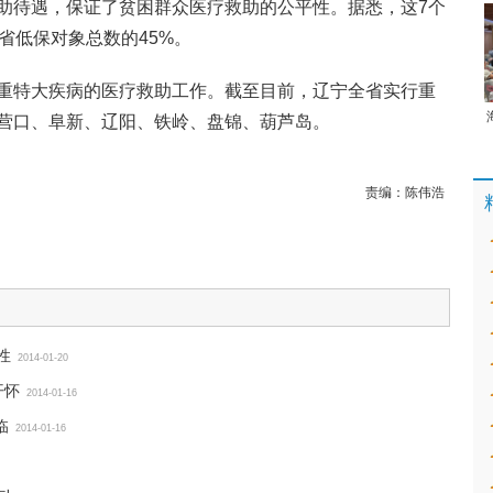
助待遇，保证了贫困群众医疗救助的公平性。据悉，这7个
省低保对象总数的45%。
重特大疾病的医疗救助工作。截至目前，辽宁全省实行重
营口、阜新、辽阳、铁岭、盘锦、葫芦岛。
责编：
陈伟浩
性
2014-01-20
开怀
2014-01-16
临
2014-01-16