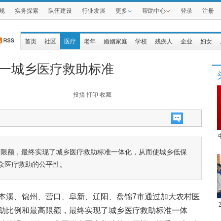
规
实务探索
队伍建设
行业发展
更多
帮助中心
登录
注册
首页
社区
医疗
老年
婚姻家庭
学校
残疾人
企业
妇女
统一城乡医疗救助标准
投搞
打印
收藏
高限额，最终实现了城乡医疗救助标准一体化，从而使城乡低保
众医疗救助的公平性。
本溪、锦州、营口、阜新、辽阳、盘锦7市通过加大农村医
助比例和最高限额，最终实现了城乡医疗救助标准一体