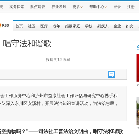
规
实务探索
队伍建设
行业发展
更多
帮助中心
登录
注册
首页
社区
医疗
老年
婚姻家庭
学校
残疾人
企业
妇女
，唱守法和谐歌
投搞
打印
收藏
原社会工作服务中心和泸州市益康社会工作评估与研究中心携手和
服务队深入永川区安溪村，开展法治知识宣讲活动，为法治惠民，
高空抛物吗？”——司法社工普法治文明曲，唱守法和谐歌