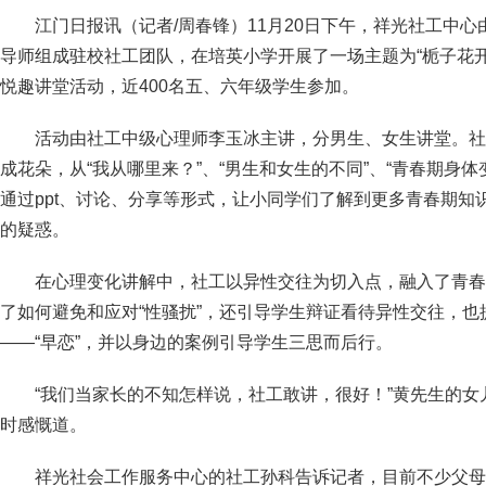
江门日报讯（记者/周春锋）11月20日下午，祥光社工中
导师组成驻校社工团队，在培英小学开展了一场主题为“栀子花
悦趣讲堂活动，近400名五、六年级学生参加。
活动由社工中级心理师李玉冰主讲，分男生、女生讲堂。社
成花朵，从“我从哪里来？”、“男生和女生的不同”、“青春期身体
通过ppt、讨论、分享等形式，让小同学们了解到更多青春期知
的疑惑。
在心理变化讲解中，社工以异性交往为切入点，融入了青春
了如何避免和应对“性骚扰”，还引导学生辩证看待异性交往，
——“早恋”，并以身边的案例引导学生三思而后行。
“我们当家长的不知怎样说，社工敢讲，很好！”黄先生的
时感慨道。
祥光社会工作服务中心的社工孙科告诉记者，目前不少父母