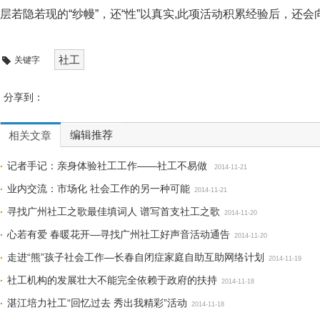
层若隐若现的“纱幔”，还“性”以真实,此项活动积累经验后，还
社工
关键字
分享到：
编辑推荐
相关文章
记者手记：亲身体验社工工作——社工不易做
2014-11-21
业内交流：市场化 社会工作的另一种可能
2014-11-21
寻找广州社工之歌最佳填词人 谱写首支社工之歌
2014-11-20
心若有爱 春暖花开—寻找广州社工好声音活动通告
2014-11-20
走进“熊”孩子社会工作—长春自闭症家庭自助互助网络计划
2014-11-19
社工机构的发展壮大不能完全依赖于政府的扶持
2014-11-18
湛江培力社工“回忆过去 秀出我精彩”活动
2014-11-18