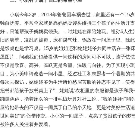
三、小琪有了属于自己的希望小屋
小琪今年3岁，2018年爸爸因车祸去世，家里还有一个15
独自抚养。平常全家就是靠妈妈卖馒头维持三个孩子的生活开支
好，只能帮孩子妈妈卖馒头。，时姥姥在家陪她玩。祖孙6人生
旧的墙壁，凌乱的被褥，床和煤气灶、锅放在一间屋子里。除此
是饭桌也是学习桌。15岁的姐姐还和姥姥姥爷共同生活在一张
屋图片，问她我们也给提供一间这样的房间可不可以，孩子怯怯
不仅是欣喜、高兴、雀跃更是希望、温暖与向往。为了实现小琪
目，为小美申请改造一间小屋。经过社工和志愿者一个暑期的共
每次去探访，姥姥姥爷为生活所迫愁眉苦脸的神态不见了，笑得
把书都给孩子放书桌上了”；姥姥说“衣柜里的衣服都是孩子和我
蹦蹦跳跳，指着床头的一排毛绒玩具对社工说，“我的娃娃们特
屋给她带去的不仅是一间属于自己的小天地，更是对美好生活追
世间美好”的心理转变。小小的一间屋子，点亮了贫困孩子的梦
被许多人关注着并爱着。