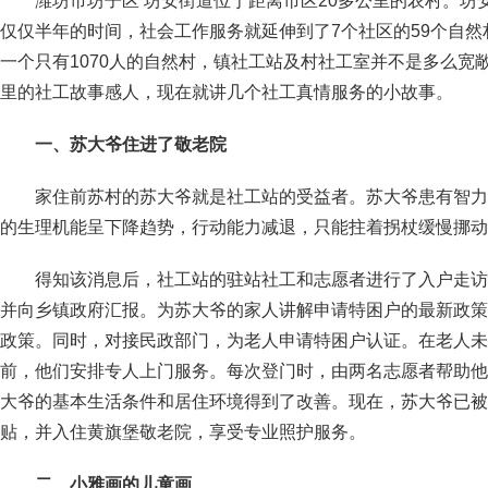
潍坊市坊子区 坊安街道位于距离市区20多公里的农村。坊安
仅仅半年的时间，社会工作服务就延伸到了7个社区的59个自
一个只有1070人的自然村，镇社工站及村社工室并不是多么宽
里的社工故事感人，现在就讲几个社工真情服务的小故事。
一、苏大爷住进了敬老院
家住前苏村的苏大爷就是社工站的受益者。苏大爷患有智力
的生理机能呈下降趋势，行动能力减退，只能拄着拐杖缓慢挪动
得知该消息后，社工站的驻站社工和志愿者进行了入户走访
并向乡镇政府汇报。为苏大爷的家人讲解申请特困户的最新政策
政策。同时，对接民政部门，为老人申请特困户认证。在老人未
前，他们安排专人上门服务。每次登门时，由两名志愿者帮助他
大爷的基本生活条件和居住环境得到了改善。现在，苏大爷已被
贴，并入住黄旗堡敬老院，享受专业照护服务。
二、小雅画的儿童画