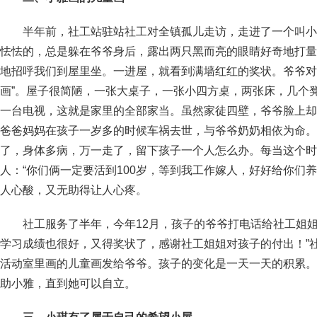
半年前，社工站驻站社工对全镇孤儿走访，走进了一个叫小
怯怯的，总是躲在爷爷身后，露出两只黑而亮的眼睛好奇地打量
地招呼我们到屋里坐。一进屋，就看到满墙红红的奖状。爷爷对
画”。屋子很简陋，一张大桌子，一张小四方桌，两张床，几个
一台电视，这就是家里的全部家当。虽然家徒四壁，爷爷脸上却
爸爸妈妈在孩子一岁多的时候车祸去世，与爷爷奶奶相依为命。
了，身体多病，万一走了，留下孩子一个人怎么办。每当这个时
人：“你们俩一定要活到100岁，等到我工作嫁人，好好给你们
人心酸，又无助得让人心疼。
社工服务了半年，今年12月，孩子的爷爷打电话给社工姐姐
学习成绩也很好，又得奖状了，感谢社工姐姐对孩子的付出！”
活动室里画的儿童画发给爷爷。孩子的变化是一天一天的积累。
助小雅，直到她可以自立。