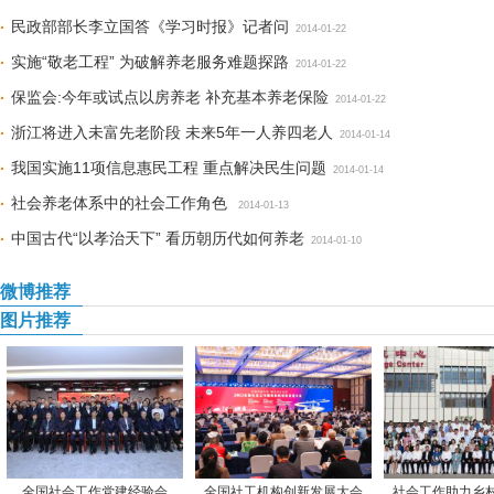
民政部部长李立国答《学习时报》记者问
2014-01-22
实施“敬老工程” 为破解养老服务难题探路
2014-01-22
保监会:今年或试点以房养老 补充基本养老保险
2014-01-22
浙江将进入未富先老阶段 未来5年一人养四老人
2014-01-14
我国实施11项信息惠民工程 重点解决民生问题
2014-01-14
社会养老体系中的社会工作角色
2014-01-13
中国古代“以孝治天下” 看历朝历代如何养老
2014-01-10
微博推荐
图片推荐
全国社会工作党建经验会
全国社工机构创新发展大会
社会工作助力乡