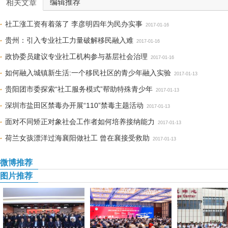
编辑推荐
相关文章
社工涨工资有着落了 李彦明四年为民办实事
2017-01-16
贵州：引入专业社工力量破解移民融入难
2017-01-16
政协委员建议专业社工机构参与基层社会治理
2017-01-16
如何融入城镇新生活:一个移民社区的青少年融入实验
2017-01-13
贵阳团市委探索“社工服务模式”帮助特殊青少年
2017-01-13
深圳市盐田区禁毒办开展“110”禁毒主题活动
2017-01-13
面对不同矫正对象社会工作者如何培养接纳能力
2017-01-13
荷兰女孩漂洋过海襄阳做社工 曾在襄接受救助
2017-01-13
微博推荐
图片推荐