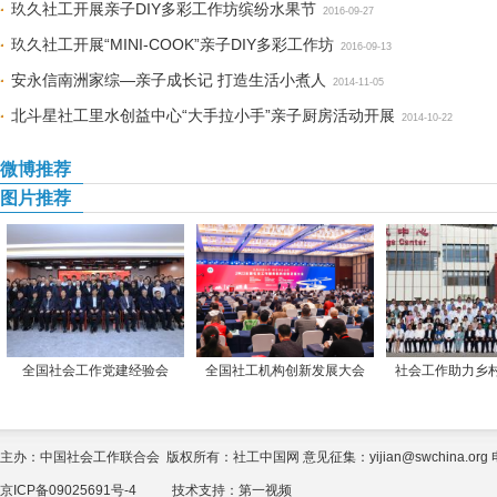
玖久社工开展亲子DIY多彩工作坊缤纷水果节
2016-09-27
玖久社工开展“MINI-COOK”亲子DIY多彩工作坊
2016-09-13
安永信南洲家综—亲子成长记 打造生活小煮人
2014-11-05
北斗星社工里水创益中心“大手拉小手”亲子厨房活动开展
2014-10-22
微博推荐
图片推荐
全国社会工作党建经验会
全国社工机构创新发展大会
社会工作助力乡
主办：中国社会工作联合会 版权所有：社工中国网 意见征集：yijian@swchina.org 电话
京ICP备09025691号-4
技术支持：
第一视频