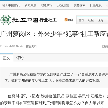
社工中国首页
新闻聚焦
理论前沿
政策法规
实务探索
队伍建设
行业社工
首页
社区
医疗
广州萝岗区：外来少年“犯事”社工帮应
2014-04-04 09:47
信息时报
投搞
评论
正文
广州萝岗区检察院与萝岗区妇联合作建立了一个“合适成年人资源库
学、教育学知识的专职社工加入，保障这些未成年人的诉讼权益。
信息时报讯 （记者 魏徽徽 通讯员 萝检宣 吴思竹 江维欣
的亲属不能在审查逮捕时到广州陪同提审怎么办？自去年以来，