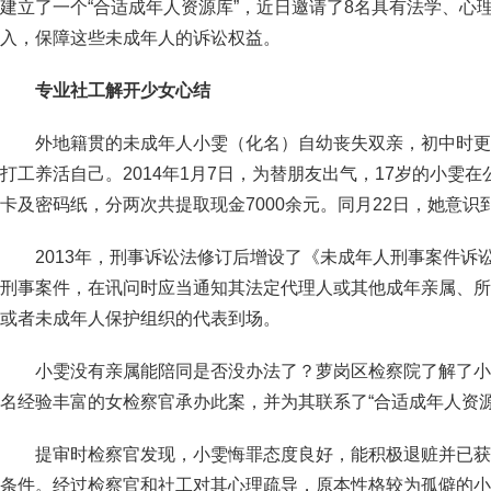
建立了一个“合适成年人资源库”，近日邀请了8名具有法学、心
入，保障这些未成年人的诉讼权益。
专业社工解开少女心结
外地籍贯的未成年人小雯（化名）自幼丧失双亲，初中时更
打工养活自己。2014年1月7日，为替朋友出气，17岁的小雯
卡及密码纸，分两次共提取现金7000余元。同月22日，她意
2013年，刑事诉讼法修订后增设了《未成年人刑事案件诉
刑事案件，在讯问时应当通知其法定代理人或其他成年亲属、所
或者未成年人保护组织的代表到场。
小雯没有亲属能陪同是否没办法了？萝岗区检察院了解了小
名经验丰富的女检察官承办此案，并为其联系了“合适成年人资
提审时检察官发现，小雯悔罪态度良好，能积极退赃并已获
条件。经过检察官和社工对其心理疏导，原本性格较为孤僻的小