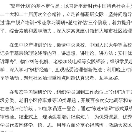
“繁星计划”的基本定位是：以习近平新时代中国特色社会
二十大和二十届历次全会精神，立足首都基层实际，坚持问题导
过“集中脱产培训+常态学习调研+总结评估”三个阶段，着力提
平、综合素质和履职能力，深入探索党建引领超大城市社区治理
在集中脱产培训阶段，邀请中央党校、中国人民大学等高校
记关于基层治理论述等内容，讲思想、讲理论、讲方法；安排优秀
诉即办”、物业纠纷化解、老楼加装电梯等实践经验；组织学员
学，深入学习“枫桥经验”，直观感受治理创新做法；利用晚上
享等活动，聚焦社区治理重难点问题认真思考、互学互鉴。
在常态学习调研阶段，组织学员回到工作岗位上“分组”边
圾分类、老旧小区停车难等10类课题，开展百余次实地调研和
在总结评估阶段，10组学员逐一登台，通过“陈述+答辩”形式
审检验。结业式上，现场观看培训纪实短片，为优秀课题、优秀
学员代表围绕学、悟、思、用等方面分享心得感悟，激励大家以