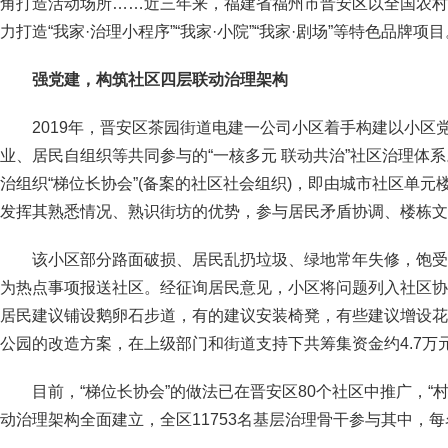
角打造活动场所……近三年来，福建省福州市晋安区以全国农村
力打造“我家·治理小程序”“我家·小院”“我家·剧场”等特色品牌项目
强党建，构筑社区四层联动治理架构
2019年，晋安区茶园街道电建一公司小区着手构建以小区
业、居民自组织等共同参与的“一核多元 联动共治”社区治理体系
治组织“梯位长协会”(备案的社区社会组织)，即由城市社区单
发挥其熟悉情况、熟识街坊的优势，参与居民矛盾协调、楼栋文
该小区部分路面破损、居民乱扔垃圾、绿地常年失修，饱受
为热点事项报送社区。经征询居民意见，小区将问题列入社区协
居民建议铺设鹅卵石步道，有的建议安装椅凳，有些建议增设花
公园的改造方案，在上级部门和街道支持下共筹集资金约4.7万元
目前，“梯位长协会”的做法已在晋安区80个社区中推广，“村(
动治理架构全面建立，全区11753名基层治理骨干参与其中，每名