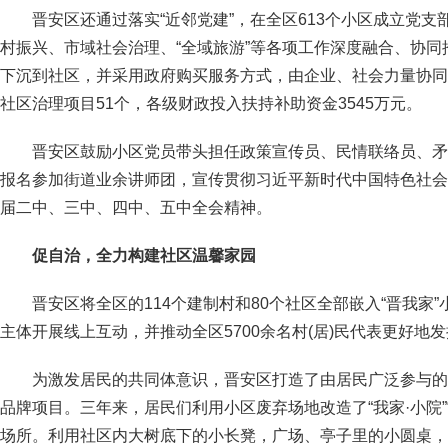
晋安区还通过落实“近邻党建”，在全区613个小区成立党
村振兴、市域社会治理、“全域旅游”等各项工作深度融合、协同推
下沉到社区，并采用政府购买服务方式，由企业、社会力量协同
社区治理项目51个，各级财政投入扶持补助资金3545万元。
晋安区鼓励小区党员带头担任政策宣传员、民情联络员、矛
报名参加街道业余讲师团，宣传贯彻习近平新时代中国特色社会
届二中、三中、四中、五中全会精神。
促自治，全力构建社区温馨家园
晋安区将全区的114个建制村和80个社区全部嵌入“晋我家
主体开展线上互动，并推动全区5700余名村(居)民代表更好地
为激发居民的共同体意识，晋安区打造了由居民广泛参与的“我
品牌项目。三年来，居民们利用小区废弃场地改造了“我家·小院”“
场所。利用社区内大树底下的小长凳，广场、亭子里的小圆桌，