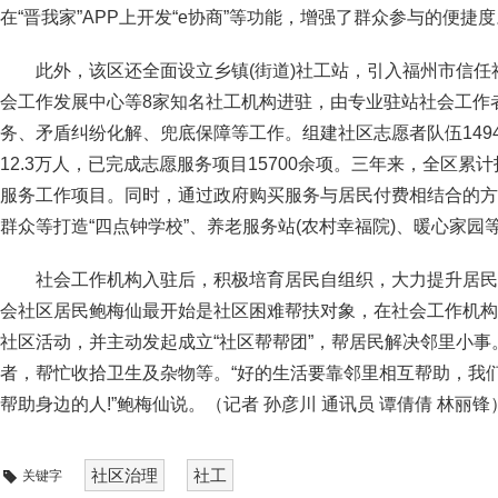
在“晋我家”APP上开发“e协商”等功能，增强了群众参与的便捷度
此外，该区还全面设立乡镇(街道)社工站，引入福州市信
会工作发展中心等8家知名社工机构进驻，由专业驻站社会工作
务、矛盾纠纷化解、兜底保障等工作。组建社区志愿者队伍149
12.3万人，已完成志愿服务项目15700余项。三年来，全区累
服务工作项目。同时，通过政府购买服务与居民付费相结合的方
群众等打造“四点钟学校”、养老服务站(农村幸福院)、暖心家园
社会工作机构入驻后，积极培育居民自组织，大力提升居民
会社区居民鲍梅仙最开始是社区困难帮扶对象，在社会工作机构
社区活动，并主动发起成立“社区帮帮团”，帮居民解决邻里小
者，帮忙收拾卫生及杂物等。“好的生活要靠邻里相互帮助，我
帮助身边的人!”鲍梅仙说。（
记者 孙彦川 通讯员 谭倩倩 林丽锋
社区治理
社工
关键字