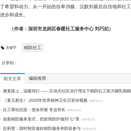
了希望和动力。从一开始的自卑消极、沉默到最后自信地和社工
进步和成长。
（作者：深圳市龙岗区春暖社工服务中心 刘巧妃）
精防社工
关键字
分享到：
编辑推荐
相关文章
康复路上，温暖同行 ——主动式社区治疗理论下精防社工助力哺乳期
《复元新生》-2020年世界精神卫生日宣传视频
2020-10-13
社工驿站抗疫：使命所驱 专业所长
2020-06-24
创新精防服务形式，把疫情防护做到“心”里
2020-02-22
彭莉莹：因时制宜做好精防服务和防疫参与
2020-02-15