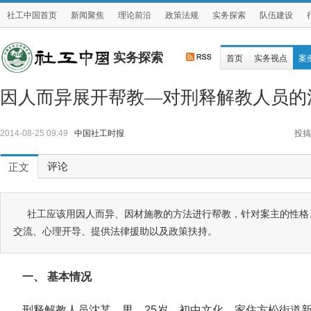
社工中国首页
新闻聚焦
理论前沿
政策法规
实务探索
队伍建设
实务探索
首页
实务视点
案
因人而异展开帮教—对刑释解教人员的
2014-08-25 09:49
中国社工时报
投搞
评论
正文
社工应该用因人而异、因材施教的方法进行帮教，针对案主的性格
交流、心理开导、提供法律援助以及政策扶持。
一、 基本情况
刑释解教人员沈某，男，25岁，初中文化，家住方松街道