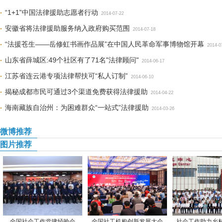
“1+1”中国法律援助志愿者行动
2014-07-22
安徽省将法律援助服务纳入政府购买范围
2014-07-18
“法援苍生——岳修虹书画作品展”在中国人民革命军事博物馆开幕
2014-0
山东省薛城区:49个社区有了71名"法律顾问"
2014-06-17
江苏省连云港专项法律帮扶可“私人订制”
2014-06-10
揭秘成都市民可通过3个渠道免费获得法律援助
2014-04-22
海南藏族自治州：为困难群众“一站式”法律援助
2014-03-26
微博推荐
图片推荐
全国社会工作党建经验会
全国社工机构创新发展大会
社会工作助力乡