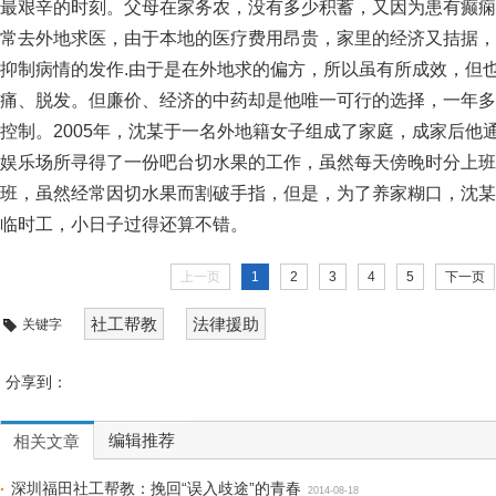
最艰辛的时刻。父母在家务农，没有多少积蓄，又因为患有癫痫
常去外地求医，由于本地的医疗费用昂贵，家里的经济又拮据，
抑制病情的发作.由于是在外地求的偏方，所以虽有所成效，但
痛、脱发。但廉价、经济的中药却是他唯一可行的选择，一年多
控制。2005年，沈某于一名外地籍女子组成了家庭，成家后他
娱乐场所寻得了一份吧台切水果的工作，虽然每天傍晚时分上班
班，虽然经常因切水果而割破手指，但是，为了养家糊口，沈某
临时工，小日子过得还算不错。
上一页
1
2
3
4
5
下一页
社工帮教
法律援助
关键字
分享到：
编辑推荐
相关文章
深圳福田社工帮教：挽回“误入歧途”的青春
2014-08-18