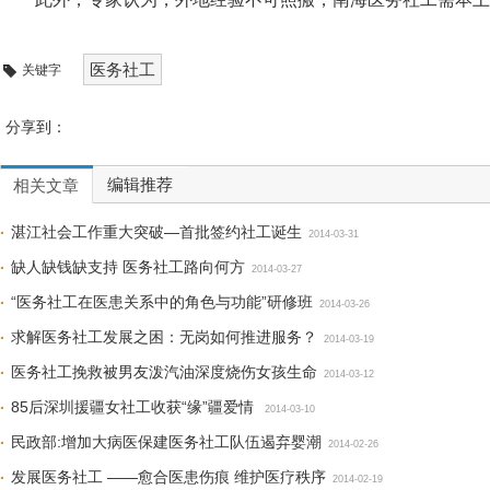
医务社工
关键字
分享到：
编辑推荐
相关文章
湛江社会工作重大突破—首批签约社工诞生
2014-03-31
缺人缺钱缺支持 医务社工路向何方
2014-03-27
“医务社工在医患关系中的角色与功能”研修班
2014-03-26
求解医务社工发展之困：无岗如何推进服务？
2014-03-19
医务社工挽救被男友泼汽油深度烧伤女孩生命
2014-03-12
85后深圳援疆女社工收获“缘”疆爱情
2014-03-10
民政部:增加大病医保建医务社工队伍遏弃婴潮
2014-02-26
发展医务社工 ——愈合医患伤痕 维护医疗秩序
2014-02-19