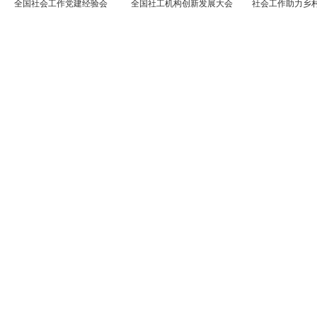
全国社会工作党建经验会
全国社工机构创新发展大会
社会工作助力乡