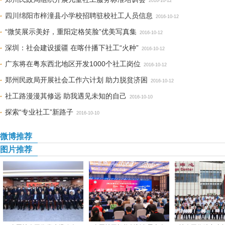
2016-10-12
四川绵阳市梓潼县小学校招聘驻校社工人员信息
2016-10-12
“微笑展示美好，重阳定格笑脸”优美写真集
2016-10-12
深圳：社会建设援疆 在喀什播下社工“火种”
2016-10-12
广东将在粤东西北地区开发1000个社工岗位
2016-10-12
郑州民政局开展社会工作六计划 助力脱贫济困
2016-10-12
社工路漫漫其修远 助我遇见未知的自己
2016-10-10
探索“专业社工”新路子
2016-10-10
微博推荐
图片推荐