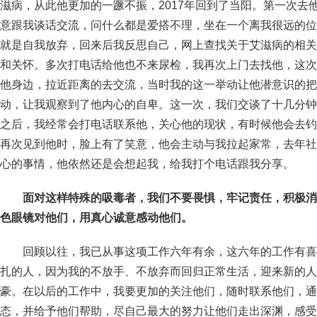
滋病，从此他更加的一蹶不振，2017年回到了当阳。第一次去
意跟我谈话交流，问什么都是爱搭不理，坐在一个离我很远的位
就是自我放弃，回来后我反思自己，网上查找关于艾滋病的相关
和关怀。多次打电话给他也不来尿检，我再次上门去找他，这次
他身边，拉近距离的去交流，当时我的这一举动让他潜意识的把
动，让我观察到了他内心的自卑。这一次，我们交谈了十几分钟
之后，我经常会打电话联系他，关心他的现状，有时候他会去钓
再次见到他时，脸上有了笑意，他会主动与我拉起家常，去年社
心的事情，他依然还是会想起我，给我打个电话跟我分享。
面对
这样特殊的吸毒者，我们
不要畏惧，牢记责任，积极消
色眼镜对
他们
，用真
心诚意感动他们。
回顾以往，我已从事这项工作六年有余，这六年的工作有喜
扎的人，因为我的不放手、不放弃而回归正常生活，迎来新的人
豪。在以后的工作中，我要更加的关注他们，随时联系他们，通
态，并给予他们帮助，尽自己最大的努力让他们走出深渊，感受