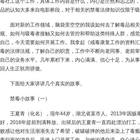
毒社工这个工作，具体工作内容是什么，内心是茫然和忐忑的，
品的认知大多来自电影桥段，对于相关的禁毒法律知识仅限于吸
面对新的工作领域，脑袋里空空的我该如何去了解毒品相关
规、如何与吸毒者接触又如何去管控和帮助这类特殊人群，感觉
自己，今天需要如何开展工作。我拿起《戒毒康复工作的资料汇
毒的法律法规，了解自己的职责，工作中不断向老同事、老前辈
自己的业务水平。几年累积下来，内心满满、信心十足，为从事
回人生正轨而骄傲。
下面给大家讲讲几个真实的故事。
禁毒小故事（一）
王夏青（化名），现年44岁，湖北省某市人。2013年因
好，2016年提前刑满释放。出狱后的王夏青一直四处漂泊打工
败感让他对生活渐渐失去了希望，破罐破摔的他后来染上了毒瘾。
青归家的消息后，迅速上门开展工作，与他沟通交流，交心谈心