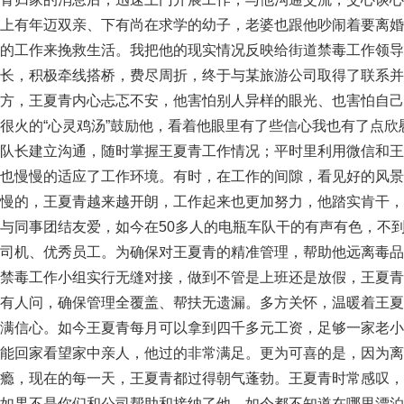
上有年迈双亲、下有尚在求学的幼子，老婆也跟他吵闹着要离婚
的工作来挽救生活。我把他的现实情况反映给街道禁毒工作领导
长，积极牵线搭桥，费尽周折，终于与某旅游公司取得了联系并
方，王夏青内心忐忑不安，他害怕别人异样的眼光、也害怕自己
很火的“心灵鸡汤”鼓励他，看着他眼里有了些信心我也有了点
队长建立沟通，随时掌握王夏青工作情况；平时里利用微信和王
也慢慢的适应了工作环境。有时，在工作的间隙，看见好的风景
慢的，王夏青越来越开朗，工作起来也更加努力，他踏实肯干，
与同事团结友爱，如今在50多人的电瓶车队干的有声有色，不
司机、优秀员工。为确保对王夏青的精准管理，帮助他远离毒品
禁毒工作小组实行无缝对接，做到不管是上班还是放假，王夏青
有人问，确保管理全覆盖、帮扶无遗漏。多方关怀，温暖着王夏
满信心。如今王夏青每月可以拿到四千多元工资，足够一家老小
能回家看望家中亲人，他过的非常满足。更为可喜的是，因为离
瘾，现在的每一天，王夏青都过得朝气蓬勃。王夏青时常感叹，
如果不是你们和公司帮助和接纳了他，如今都不知道在哪里漂泊