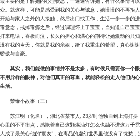
最主要的是了解她的心理状态，一遍遍告诉她，有什么事情可以
众。就这样，可能是感受到我的关心与诚意，她慢慢的不再拒人
开始与家人之外的人接触，然后出门找工作，生活一步一步的进
毒意念，戒掉毒瘾之后，经过调理怀上了宝宝，当知道自己宝宝
打来电话，喜极而泣，长久的担心和满心的期待让她激动的只知
没有我的今天，你就是我的亲姐，给了我重生的希望，真心谢谢
骄傲与自豪。
其实，我们能做的事情并不是太多，有时候只需要你一个眼
不用异样的眼神，对他们真正的尊重，就能轻松的走入他们内心
生活。
禁毒小故事（三）
苏江明（化名），湖北省某市人, 23岁时他独自到上海打
心里的不平衡点，感慨着自己这颗煤油灯怎么也融不进这万千霓
人成了最关心他的“朋友”，在毒品的虚幻世界里他没有了忧愁