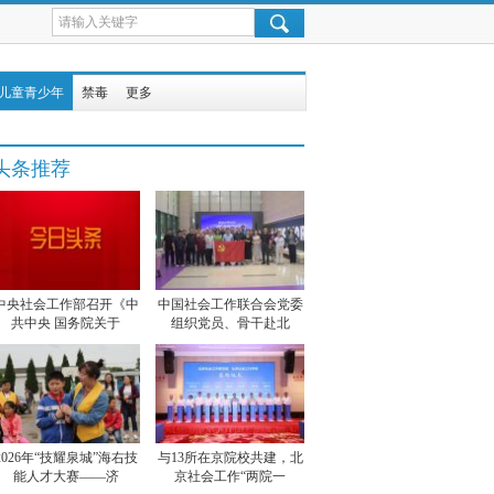
儿童青少年
禁毒
更多
头条推荐
中央社会工作部召开《中
中国社会工作联合会党委
共中央 国务院关于
组织党员、骨干赴北
2026年“技耀泉城”海右技
与13所在京院校共建，北
能人才大赛——济
京社会工作“两院一