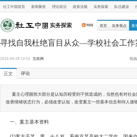
社工中国首页
新闻聚焦
理论前沿
政策法规
实务探索
队伍建设
实务探索
首页
实务视点
案
寻找自我杜绝盲目从众—学校社会工作
2014-08-28 13:53
互联网
投搞
评论
正文
案主心理困扰大部分是认知历程受到干扰造成的，当然也有对社会
改善情绪状态行为，必须改变认知，改变案主一些基本信念和待人接
一、案主基本资料
(1)案主于某，男，十八岁，系南京某高校大二学生。因来