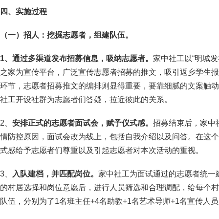
四、
实施过程
（一）
招人：挖掘志愿者，组建队伍。
1、通过多渠道发布招募信息，吸纳志愿者。
家中社工以“明城发
之家为宣传平台，广泛宣传志愿者招募的推文，吸引返乡学生报
环节，志愿者招募推文的编排则显得重要，要靠细腻的文案触动
社工开设社群为志愿者们答疑，拉近彼此的关系。
2、
安排正式的志愿者面试会，赋予仪式感。
招募结束后，家中
情防控原因，面试会改为线上，包括自我介绍以及问答。在这个
式感给予志愿者们尊重以及引起志愿者对本次活动的重视。
3、
入队建档，并匹配岗位。
家中社工为面试通过的志愿者统一
的村居选择和岗位意愿后，进行人员筛选和合理调配，给每个村居配
队伍，分别为了1名班主任+4名助教+1名艺术导师+1名宣传人