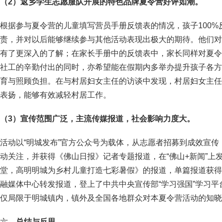
（
2
）
返乡学生志愿服队开展的特色品牌夏令营好评如潮。
根据参与夏令营的儿童填写营员手册反馈表的情况，孩子100
责，并对以后能够继续参与其他活动表现出极大的期待。他们对
有了更深入的了解；在家长手册中的反馈表中，家长同样对夏令
社工的辛勤付出的同时，亦希望能在假期内多举办提升孩子各方
育与照顾负担。在与村居妇女主任的访谈中发现，村居妇女主任
表扬，能够有效减轻村居工作。
（3）宣传范围广泛，主流传媒报道，社会影响力度大。
活动以“明城发布”官方公众号为载体，从志愿者招募到成效宣
动关注，并获得《佛山日报》记者专题报道，在“佛山+新闻”上
堂，高明明城为乡村儿童打造七彩暑假》的报道，单篇报道获得1
融媒体中心转发报道，登上了中共中央宣传部“学习强国”学习
仅局限于明城镇内，镇外及全国各地群众对本夏令营活动的知晓
六、
总结与反思