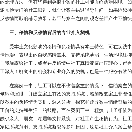
的处理方法。但有些遇到类似个案的社工可能面临两难困境：如
派其他专门的社工跟进，就会让案主错过辅导时间；如果继续接
反移情而影响辅导效果，甚至与案主之间的观念差距产生不愉快
三、移情和反移情背后的专业介入契机
受本土文化影响的移情和负移情具有本土特色，可在实践中
情困境中表现出的自我感情需求、支持系统薄弱、生活环境压抑
自我暴露给社工，或者在反移情中社工真情流露出同理心，都有
工深入了解案主的机会和专业介入的契机，也是一种服务有效的
在案例一中，社工可以在不伤害案主的情况下，借助案主的
倾诉和渲泄，并建立案主有效的支持系统，增加改变案主非理性
以案主的负移情为契机，深入分析，探究和疏导案主情绪背后的
正向的支持和生活上的鼓励。而在案例三中，程姨与儿子相依为
缺少亲人、朋友、领居等支持系统，对社工产生移情行为。社工
家庭系统薄弱、支持系统断裂等多种原因，这是社工介入案主帮