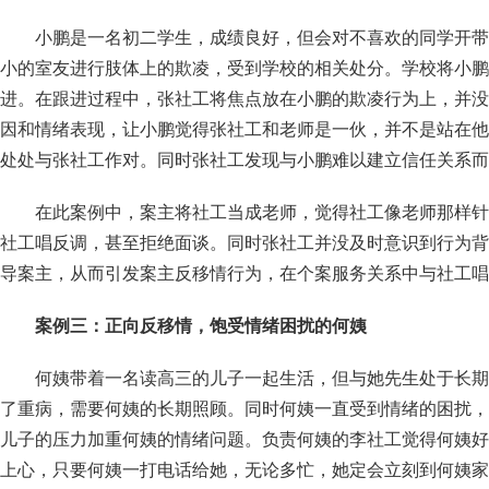
小鹏是一名初二学生，成绩良好，但会对不喜欢的同学开带
小的室友进行肢体上的欺凌，受到学校的相关处分。学校将小鹏
进。在跟进过程中，张社工将焦点放在小鹏的欺凌行为上，并没
因和情绪表现，让小鹏觉得张社工和老师是一伙，并不是站在他
处处与张社工作对。同时张社工发现与小鹏难以建立信任关系而
在此案例中，案主将社工当成老师，觉得社工像老师那样针
社工唱反调，甚至拒绝面谈。同时张社工并没及时意识到行为背
导案主，从而引发案主反移情行为，在个案服务关系中与社工唱
案例三：正向反移情，饱受情绪困扰的何姨
何姨带着一名读高三的儿子一起生活，但与她先生处于长期
了重病，需要何姨的长期照顾。同时何姨一直受到情绪的困扰，
儿子的压力加重何姨的情绪问题。负责何姨的李社工觉得何姨好
上心，只要何姨一打电话给她，无论多忙，她定会立刻到何姨家