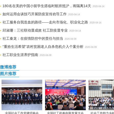
180名在美的中国小留学生搭临时航班抵沪，将隔离14天
2020-04-14
如何运用会谈技巧开展防疫宣传劝导工作
2020-04-14
社工服务自我造血的路径——走向市场化、职业化之路
2020-04-14
邱淑珊：三社联动显成效 社工防疫显专业
2020-04-14
社工秦龙：在疫情防控中的责任与担当
2020-04-09
“重拾生活希望”农村贫困老人自杀危机介入个案分析
2020-04-09
社工职业生涯养护指南
2020-04-08
微博推荐
图片推荐
全国社会工作党建经验会
全国社工机构创新发展大会
社会工作助力乡