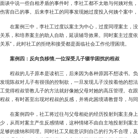
面谈中说一些自相矛盾的事件时，李社工都不太敢与何姨对焦，
伤害自己的事。后来李社工的同事发现她过度投入何姨个案中，
在案例三中，李社工过度以案主为中心，过度同理案主，没
关系，和培养案主的助人自助，延误辅导效果。同时案主过度依
关系”，此时社工的拒绝和接受都是面临社会工作伦理困境。
案例四：反向负移情,一位深受儿子辍学困扰的程叔
程叔的儿子原本是读初三，后来因为各种原因不想读书。负
发现陈叔对儿子有很强的控制欲，一旦发现儿子没按着他的想法
工觉得程叔管教儿子的方法就好像她父母对她的高压管理。在跟
程叔，有时甚至出现对程叔的反感，并将此困境请教督导，与同
在案例四中，社工将过往与父母相处的经历投射到案主身上
少，从而对案主产生反感情绪，这种情绪不由自主地投射到案主
足够的接纳和同理。同时社工又能意识到自己的行为不合理，及