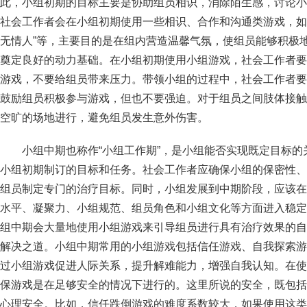
此，小组初期的目标主要是协助组员相识，消除陌生感，讨论小
社会工作者会在小组初期使用一些相识、合作和沟通类游戏，如“名
无情人”等，主要目的是在组内营造温馨气氛，使组员能够积极
奠定良好的动力基础。在小组初期使用小组游戏，社会工作者要
游戏，不要给组员带来压力。带领小组的过程中，社会工作者要
鼓励组员积极参与游戏，但也不要强迫。对于组员之间肢体接触
空旷的场地进行，避免组员发生意外伤害。
小组中期也称作“小组工作期”，是小组能否实现既定目标
小组初期制订的目标和任务。社会工作者应确保小组的保密性、
组员制定专门的治疗目标。同时，小组发展到中期阶段，应该在
水平、凝聚力、小组规范、组员角色和小组文化等方面进入稳定
组中期会大量地使用小组游戏来引导组员进行具有治疗效果的自
解决之道。小组中期常用的小组游戏包括信任游戏、自我探索游
过小组游戏促进人际关系，提升解难能力，增强自我认知。在使
保游戏是在足够安全的情况下进行的。这里所说的安全，既包括
心理安全。比如，信任跌倒游戏的难度系数较大，如果使用这类