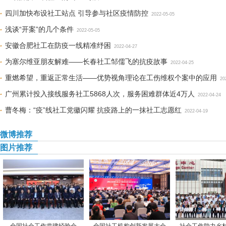
四川加快布设社工站点 引导参与社区疫情防控
2022-05-05
浅谈“开案”的几个条件
2022-05-05
安徽合肥社工在防疫一线精准纾困
2022-04-27
为塞尔维亚朋友解难——长春社工邹儒飞的抗疫故事
2022-04-25
重燃希望，重返正常生活——优势视角理论在工伤维权个案中的应用
20
广州累计投入接线服务社工5868人次，服务困难群体近4万人
2022-04-24
曹冬梅：“疫”线社工党徽闪耀 抗疫路上的一抹社工志愿红
2022-04-19
微博推荐
图片推荐