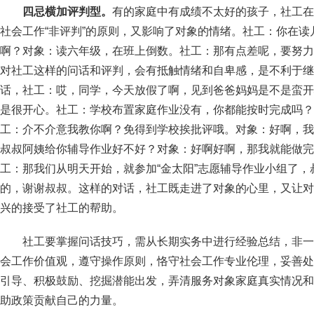
四忌横加评判型。
有的家庭中有成绩不太好的孩子，社工在
社会工作“非评判”的原则，又影响了对象的情绪。社工：你在
啊？对象：读六年级，在班上倒数。社工：那有点差呢，要努力
对社工这样的问话和评判，会有抵触情绪和自卑感，是不利于继
话，社工：哎，同学，今天放假了啊，见到爸爸妈妈是不是蛮开
是很开心。社工：学校布置家庭作业没有，你都能按时完成吗？
工：介不介意我教你啊？免得到学校挨批评哦。对象：好啊，我
叔叔阿姨给你辅导作业好不好？对象：好啊好啊，那我就能做完
工：那我们从明天开始，就参加“金太阳”志愿辅导作业小组了
的，谢谢叔叔。这样的对话，社工既走进了对象的心里，又让对
兴的接受了社工的帮助。
社工要掌握问话技巧，需从长期实务中进行经验总结，非一
会工作价值观，遵守操作原则，恪守社会工作专业伦理，妥善处
引导、积极鼓励、挖掘潜能出发，弄清服务对象家庭真实情况和
助政策贡献自己的力量。