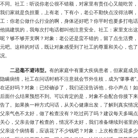
不同。社工：听说你老公很不错额，对家里有责任心又能吃苦，
我们家就是负担重，上有老，下有小，老公不勤快点没得法啊，
工：你老公做什么行业的啊，身体还好吧？你平时也要多打电话
他搞建筑的，我每次打电话都叫他注意安全。社工：家里支出这
呢？够不够开支啊？对象：老公还是蛮不错的，留了点生活费，基
元吧。这样的对话，既让对象感受到了社工的尊重和关心，也了
况。
二忌毫不避讳型。
有的家庭中有重大疾病患者，但家庭成员
隐瞒病情，社工在问话时稍不注意就会节外生枝，成为“肇事者
在还好吗？对象：已经确诊了，我们还没告诉他，你小声点！如
后面什么结果预想不到。可以肯定的是，对象不会配合你接下来
告了。如果换一种方式问话，从关心健康出发，了解到真实情况
父亲气色不太好，做了检查没有？吃过药了吗？建议每天多喝点
关心，父亲去做了检查的，情况不太好，我们准备继续到省里的
父亲这个病情看，应该花了不少钱吧？对象：上次检查没花多少