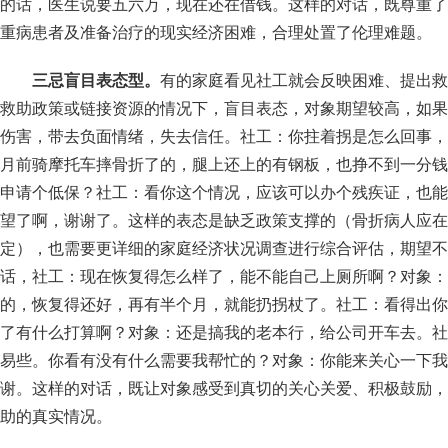
的话，医生说要五六万，现在还在借钱。这样的对话，既尊重了
重病患者及准备治疗的现实经济困难，合理处置了伦理难题。
三忌盲目表态型。
有的家庭看见社工就会反映困难、提出救
救助政策或链接资源的情况下，盲目表态，对象期望较高，如果
伤害，带去负面情绪，失去信任。社工：你拄着拐是怎么回事，
月前骑摩托车摔骨折了的，腿上还上的有钢板，也挣不到一分钱
申请个低保？社工：看你这个情况，应该可以办个残疾证，也能
望了啊，谢谢了。这样的表态是缺乏政策支撑的（骨折病人应在
定），也需要更详细的家庭经济状况调查进行综合评估，期望不
话，社工：现在恢复得怎么样了，能不能自己上厕所啊？对象：
的，恢复得还好，再有半个月，就能扔拐杖了。社工：看得出你
了有什么打算啊？对象：还是搞我的老本行，给公司开车去。社
易些。你看有没有什么需要我帮忙的？对象：你能来关心一下我
谢。这样的对话，既让对象感受到真切的关心关爱、积极鼓励，
助的真实情况。