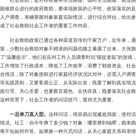
社会救助，是对存在基本生活困难、临时生活困难、就业困
困难群众进行的政府救助，要体现政策的公平性、政策落实的及
入户调查，准确掌握对象家庭实际情况，进行综合评估，给出参
成了社会救助社会工作者的重要工作内容。
社会救助政策已通过各种渠道宣传到千家万户，近年来，通
策，少数社会救助对象不精准的问题也随之暴露了出来。大张旗
了“温馨提示”，他们在应对工作人员调查时玩“猫捉老鼠”的游
工作增加了行政成本，降低了工作效率，浪费了财政资金。社会
合情况，除了对象授权进行家庭经济状况比对外，还需入户调查
等实践原则，又要客观公正、从实际出发；既要了解到真实情况
面引导、关心关爱，也要察言观色、去伪存真；既要落实社会救
这种背景下，社会工作者的问话技巧，显得尤为重要。
一忌单刀直入型。
这样问话，很容易出现尴尬局面，使对话
情况。社工：你今年挣了多少钱？对象：哪里挣到钱啰，跑来跑
将不知如何作答。如果换一种方式问话，从关心家庭关系和亲情