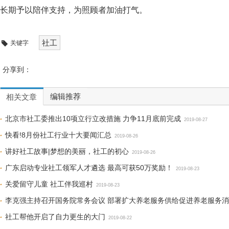
长期予以陪伴支持，为照顾者加油打气。
社工
关键字
分享到：
编辑推荐
相关文章
北京市社工委推出10项立行立改措施 力争11月底前完成
2019-08-27
快看!8月份社工行业十大要闻汇总
2019-08-26
讲好社工故事|梦想的美丽，社工的初心
2019-08-26
广东启动专业社工领军人才遴选 最高可获50万奖励！
2019-08-23
关爱留守儿童 社工伴我巡村
2019-08-23
李克强主持召开国务院常务会议 部署扩大养老服务供给促进养老服务
社工帮他开启了自力更生的大门
2019-08-22