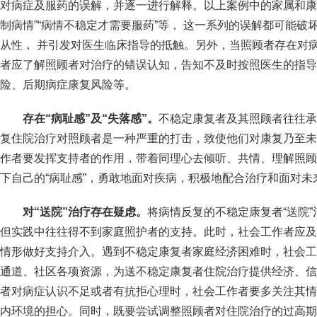
对病症及服药的误解，并逐一进行解释。以上案例中的家属和康
制病情”“病情不稳定才需要服药”等， 这一系列的误解都可能
从性， 并引发对医生临床指导的抵触。另外，当照顾者存在对
者应了解照顾者对治疗的错误认知，告知不及时按照医生的指导
险、后期病症康复风险等。
存在
“
病耻感
”
及
“
失落感
”
。
不稳定康复者及其照顾者往往承
复住院治疗对照顾者是一种严重的打击，致使他们对康复乃至未
作者要发挥支持者的作用，带着同理心去倾听、共情、理解照顾
下自己的“病耻感”，勇敢地面对疾病，积极地配合治疗和面对未
对
“
送院
”
治疗存在疑虑。
将病情反复的不稳定康复者“送院
但实践中往往得不到家庭照护者的支持。此时，社会工作者应及
情形做好支持介入。遇到不稳定康复者家庭经济困难时，社会工
通道、社区各项资源，为送不稳定康复者住院治疗提供经济、信
者对病症认识不足或者有抗拒心理时，社会工作者要多关注其情
内环境的担心。同时，既要尝试调整照顾者对住院治疗的过高期