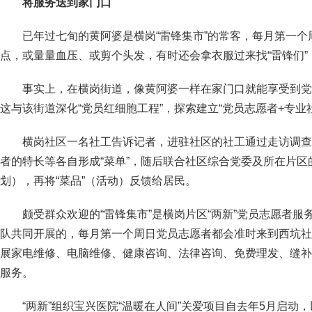
将服务送到家门口
已年过七旬的黄阿婆是横岗“雷锋集市”的常客，每月第一
点，或量量血压、或剪个头发，有时还会拿衣服过来找“雷锋们”
事实上，在横岗街道，像黄阿婆一样在家门口就能享受到党
这与该街道深化“党员红细胞工程”，探索建立“党员志愿者+专业
横岗社区一名社工告诉记者，进驻社区的社工通过走访调查
者的特长等各自形成“菜单”，随后联合社区综合党委及所在片区的
划），再将“菜品”（活动）反馈给居民。
颇受群众欢迎的“雷锋集市”是横岗片区“两新”党员志愿者
队共同开展的，每月第一个周日党员志愿者都会准时来到西坑社
展家电维修、电脑维修、健康咨询、法律咨询、免费理发、缝补
服务。
“两新”组织宝兴医院“温暖在人间”关爱项目自去年5月启动