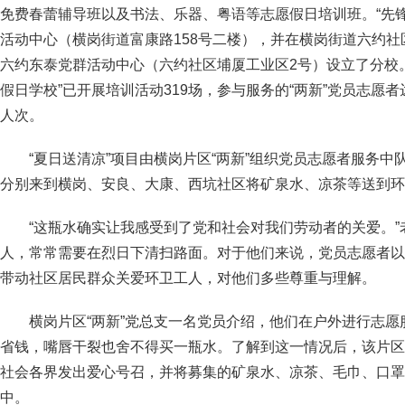
免费春蕾辅导班以及书法、乐器、粤语等志愿假日培训班。“先
活动中心（横岗街道富康路158号二楼），并在横岗街道六约社
六约东泰党群活动中心（六约社区埔厦工业区2号）设立了分校。
假日学校”已开展培训活动319场，参与服务的“两新”党员志愿者达
人次。
“夏日送清凉”项目由横岗片区“两新”组织党员志愿者服务中
分别来到横岗、安良、大康、西坑社区将矿泉水、凉茶等送到环
“这瓶水确实让我感受到了党和社会对我们劳动者的关爱。
人，常常需要在烈日下清扫路面。对于他们来说，党员志愿者以
带动社区居民群众关爱环卫工人，对他们多些尊重与理解。
横岗片区“两新”党总支一名党员介绍，他们在户外进行志
省钱，嘴唇干裂也舍不得买一瓶水。了解到这一情况后，该片区
社会各界发出爱心号召，并将募集的矿泉水、凉茶、毛巾、口罩
中。