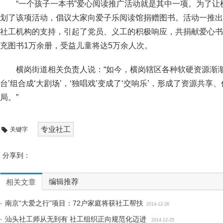
“一个孩子一本书”爱心阅读推广活动就是其中一项。为了
划了该项活动，倡议大家向爱子乐阅读馆捐赠图书。活动一推出
社工机构的支持，引起了党员、义工的积极响应，共捐献爱心书
充图书1万余册，受益儿童将达5万余人次。
横岗街道相关负责人说：“如今，横岗辖区各种软硬资源渐
台’组合成‘大剧场’，‘独唱戏’变成了‘交响乐’，形成了资源共
局。”
专业社工
关键字
分享到：
编辑推荐
相关文章
南京“大爱之行”项目：72户家庭将获社工帮扶
2014-12-26
汕头社工师从无到有 社工组织正向规范化迈进
2014-12-25