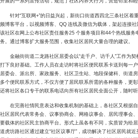
开展的一系列宣传活动，规范了社区内养犬行为，营造邻里和睦
针对“互联网+”的日益兴起，新街口街道西四北三条社区着
频博客平台，以视频博客、QQ 连线及微信为载体，架起连接
该社区在网上公布社区责任服务25 个服务项目和44个热线服
务。通过博客扩大服务范围，收集社区居民大量合理的建议。
金融街街道二龙路社区居委会以“走千户、访千人”工作为
打下良好基础。工作人员在走访时将社区便民联系卡送到每一户
居委会、派出所、家政服务、社区卫生站、地段保健科、街道房
多个便民联系方式，不仅方便了居民联系所需的各种服务，更彰
还将社区各口专干的联系电话向所有社区居民全面公开，随时听
在完善社情民意表达和收集机制的基础上，各社区又根据自
社区居民代表常务会、议事协商会、网格议事会、居民理事会、
要载体的社区民主协商平台。形式上虽各有不同，实质皆为给居
道虎坊路社区通过建立“社区议事厅”，成功解决了社区居民就