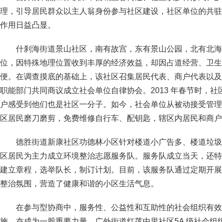
理，引导居民群众以主人翁身份参与社区建设，社区单位的共驻
作用日益凸显。
什刹海街道景山社区，南有故宫，东有景山公园，北有北海公
位，因特殊地理位置收到丰厚的经济效益，却因占道经营、卫生
便。在调查摸底的基础上，该社区召集居民代表、商户代表以及
职能部门共同商议成立社会单位自律协会。2013 年春节时，
户感受到他们也是社区一分子。如今，社会单位从被动接受管理
区居民磨刀磨剪，免费维修自行车、配钥匙，辖区内居民和商户
德胜街道新康社区功德林小区针对楼道小广告多、楼道垃圾
区居民为主力成立环境整治志愿服务队。服务队成立当天，还特
建立章程，选举队长，制订计划。目前，该服务队通过定期开展
整治氛围，营造了健康和谐的小区生活气息。
在参与型协商中，服务性、公益性和互助性的社会组织有效
施，亦成为一股重要力量。广外街道红莲中里社区5A 级社会组