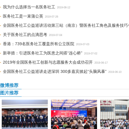
我为什么选择当一名医务社工
2019-08-12
医务社工是一束蒲公英
2019-07-26
全国医务社工公益巡讲活动第三站（南京）暨医务社工角色及服务技​
举办
关于医务社工的点滴思考
2019-07-05
2019-07-04
香港：739名医务社工覆盖所有公立医院
2019-07-03
新举措：引进医务社工为医患之间搭“连心桥”
2019-07-02
2019年全国医务社工创新与志愿服务大会成功召开
2019-06-17
全国医务社工公益巡讲走进深圳 300多嘉宾掀起“头脑风暴”
2019-06-10
微博推荐
图片推荐