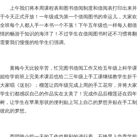
上午我们将本周课程表和图书借阅制度和借阅表打印出来并
于今天正式开放！一年级成为第一个借阅图书的幸运儿，大家欢
全班每个人都人手一本书一个不落！下午五年级也一样每人都借
情的畅游于知识的海洋了！不过学生在借阅图书时还不习惯将翻
需要我们慢慢的给学生们强调。
黄梅今天比较辛苦，忙完图书借阅工作又给五年级上科学课
姐给学前班上完美术课后也给二三年级上手工课继续教学生折千
大家唱《送别》；榴莲让四年级完成上周的手工花帘，并将大家
学生们都感叹自己的作品实在太美了！完成作品后榴莲还在四年
树，让学生在苹果形状的便利贴上写上自己的梦想并贴在手工制
彼此的梦想。
西唢呐小组一天的工作也顺利的进行着，石艳早上负责学前