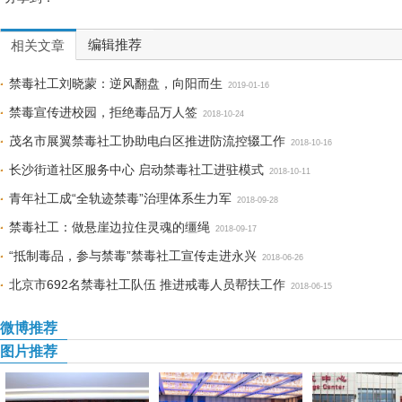
编辑推荐
相关文章
禁毒社工刘晓蒙：逆风翻盘，向阳而生
2019-01-16
禁毒宣传进校园，拒绝毒品万人签
2018-10-24
茂名市展翼禁毒社工协助电白区推进防流控辍工作
2018-10-16
长沙街道社区服务中心 启动禁毒社工进驻模式
2018-10-11
青年社工成“全轨迹禁毒”治理体系生力军
2018-09-28
禁毒社工：做悬崖边拉住灵魂的缰绳
2018-09-17
“抵制毒品，参与禁毒”禁毒社工宣传走进永兴
2018-06-26
北京市692名禁毒社工队伍 推进戒毒人员帮扶工作
2018-06-15
微博推荐
图片推荐