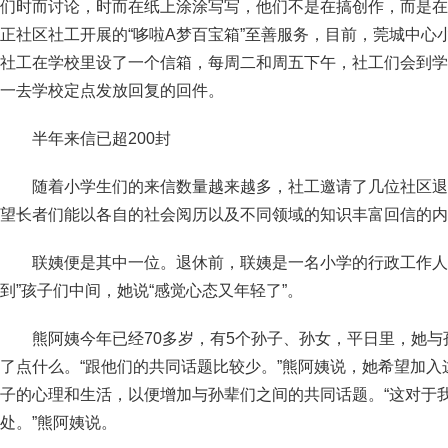
们时而讨论，时而在纸上涂涂写写，他们不是在搞创作，而是在
正社区社工开展的“哆啦A梦百宝箱”至善服务，目前，莞城中心
社工在学校里设了一个信箱，每周二和周五下午，社工们会到学
一去学校定点发放回复的回件。
半年来信已超200封
随着小学生们的来信数量越来越多，社工邀请了几位社区退
望长者们能以各自的社会阅历以及不同领域的知识丰富回信的内
联姨便是其中一位。退休前，联姨是一名小学的行政工作人员
到”孩子们中间，她说“感觉心态又年轻了”。
熊阿姨今年已经70多岁，有5个孙子、孙女，平日里，她
了点什么。“跟他们的共同话题比较少。”熊阿姨说，她希望加
子的心理和生活，以便增加与孙辈们之间的共同话题。“这对于
处。”熊阿姨说。