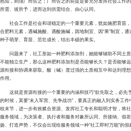
熟知，则须广而告之；广而告之的前提是要充分发挥社会工作的
所需、彼所予，进而达到供需结合、由心认同。
社会工作是社会和谐稳定的一个重要元素，犹如施肥育苗，
合肥料元素，遇碱施酸、遇酸施碱，因地制宜、因“果”制宜，
种子萌芽、育苗、茁壮成长，结出丰硕的果实。
问题来了，社工形如一种肥料添加剂，她能够辅助不同土质
不能独立生产，那么这种肥料添加剂是否能够长久？是否能够远
源衔接和协调来获取。酸（碱）度过强的土质相互中和达到理想
作用。
这就是资源衔接的一个重要的内涵和技巧“欲先取之，必先
的时候，莫要“未入军营、先争战功”，要真正的融入到实务工
枝末节，进一步有效糅合资源、发挥社工专长和聪明才智，将社
服务领域，为决策者、执行者和服务对象所认同、所接纳。假若
扬、打造声势，不仅会出现给服务领域一种“社工即时万能”的