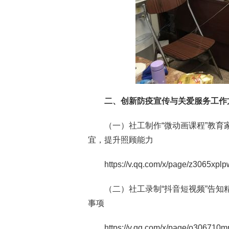
二、创新防疫宣传与关爱服务工作
（一）社工制作“微动画课程”教育
宜，提升照顾能力
https://v.qq.com/x/page/z3065xplp
（二）社工录制“抖音短视频”告
事项
https://v.qq.com/x/page/o306710m