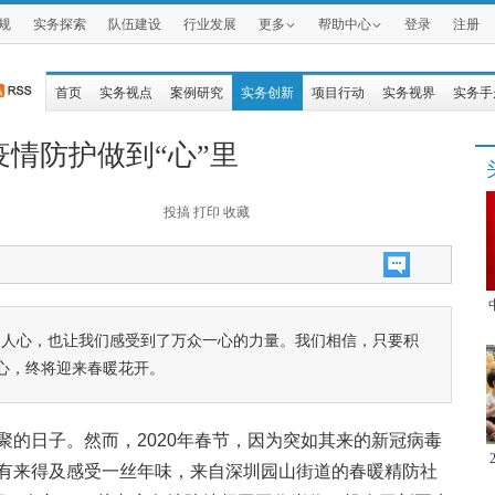
规
实务探索
队伍建设
行业发展
更多
帮助中心
登录
注册
首页
实务视点
案例研究
实务创新
项目行动
实务视界
实务手
情防护做到“心”里
投搞
打印
收藏
动人心，也让我们感受到了万众一心的力量。我们相信，只要积
心，终将迎来春暖花开。
聚的日子。然而，2020年春节，因为突如其来的新冠病毒
有来得及感受一丝年味，来自深圳园山街道的春暖精防社