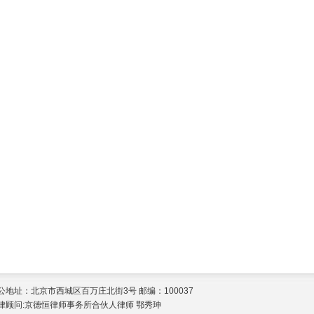
公地址：北京市西城区百万庄北街3号 邮编：100037
律顾问:京德恒律师事务所合伙人律师 鄂秀珅