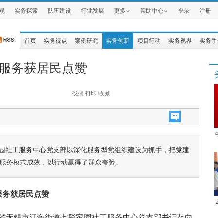
规
实务探索
队伍建设
行业发展
更多
帮助中心
登录
注册
首页
实务视点
案例研究
实务创新
项目行动
实务视界
实务手
动服务获居民点赞
投搞
打印
收藏
家园社工服务中心党支部以深化服务型党组织建设为抓手，把党建
动服务模式成效，以行动赢得了群众夸赞。
服务获居民点赞
省无锡市江海街道七彩家园社工服务中心党支部书记范向