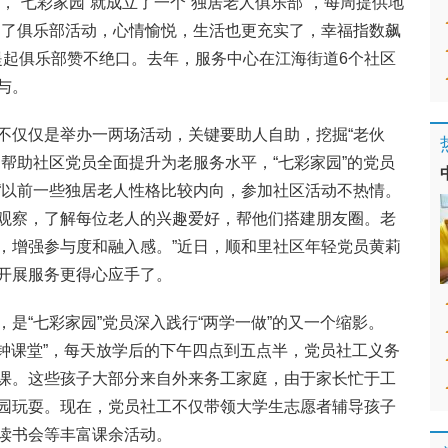
，“七彩家园”就成立了一个“独居老人俱乐部”，每周提供地
加了俱乐部活动，心情愉悦，生活也更充实了，幸福指数飙
提起俱乐部赞不绝口。去年，服务中心在江海街道6个社区
与。
不仅仅是举办一两场活动，关键要助人自助，挖掘“老伙
帮助社区党员全面提升为老服务水平，“七彩家园”的党员
“以前一些独居老人性格比较内向，参加社区活动不热情。
观察，了解每位老人的兴趣爱好，帮他们搭建朋友圈。老
，增强参与度和融入感。”近日，顺和里社区年轻党员黄莉
开展服务更得心应手了。
是“七彩家园”党员深入践行“两学一做”的又一个缩影。
点钟课堂”，每天放学后的下午四点到五点半，党员社工义务
课。这些孩子大部分来自外来务工家庭，由于家长忙于工
园玩耍。现在，党员社工不仅带领大学生志愿者辅导孩子
读书会等丰富课余活动。