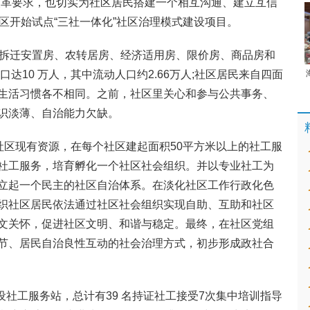
改革要求，也切实为社区居民搭建一个相互沟通、建立互信
区开始试点“三社一体化”社区治理模式建设项目。
城拆迁安置房、农转居房、经济适用房、限价房、商品房和
达10 万人，其中流动人口约2.66万人;社区居民来自四面
生活习惯各不相同。之前，社区里关心和参与公共事务、
识淡薄、自治能力欠缺。
社区现有资源，在每个社区建起面积50平方米以上的社工服
社工服务，培育孵化一个社区社会组织。并以专业社工为
立起一个民主的社区自治体系。在淡化社区工作行政化色
织社区居民依法通过社区社会组织实现自助、互助和社区
文关怀，促进社区文明、和谐与稳定。最终，在社区党组
节、居民自治良性互动的社会治理方式，初步形成政社合
建设社工服务站，总计有39 名持证社工接受7次集中培训指导