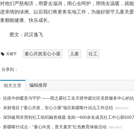
对他们严慈相济，用爱去滋润，用心去呵护，用情去温暖，就能
进亲情的绿洲。以后我们将更务实地工作，为做好留守儿童关爱
童都能健康、快乐成长。
图文：武汉逸飞
童心共筑安心小屋
儿童
社工
关键字
分享到：
编辑推荐
相关文章
抗疫中的暖意与守护 ——雨之露社工在天骄华庭社区党群服务中心的
央财项目 |“童心共筑，安心小屋”项目新疆喀什试点工作总结
2020-10-21
深圳破局非营利社工组织融资难题 龙岗一600余名成员社工中心获500
新疆喀什试点：“童心向党，普天童庆”红色教育体验活动
2020-10-21